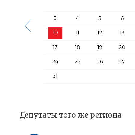
3
4
5
6
10
11
12
13
17
18
19
20
24
25
26
27
31
Депутаты того же региона