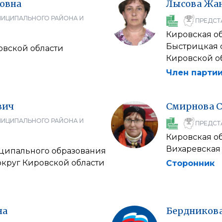
овна
Лысова
Жа
НИЦИПАЛЬНОГО РАЙОНА И
ПРЕДСТ
Кировская о
Быстрицкая 
овской области
Кировской о
Член партии
вич
Смирнова
С
НИЦИПАЛЬНОГО РАЙОНА И
ПРЕДСТ
Кировская о
Вихаревская
ципального образования
круг Кировской области
Сторонник
на
Бердников