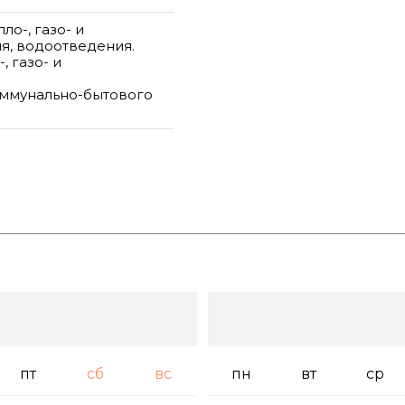
ло-, газо- и
я, водоотведения.
, газо- и
оммунально-бытового
пт
сб
вс
пн
вт
ср