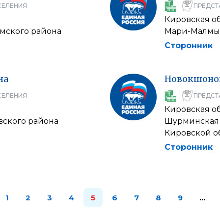
СЕЛЕНИЯ
ПРЕДСТ
Кировская о
мского района
Мари-Малмыж
Сторонник
на
Новокшоно
СЕЛЕНИЯ
ПРЕДСТ
Кировская о
вского района
Шурминская 
Кировской о
Сторонник
1
2
3
4
5
6
7
8
9
…