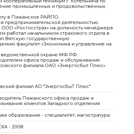
й кооперативный техникум г. Котельнича по
дение промышленных и продовольственных
боту в Пижанское РАЙПО.
ься предпринимательской деятельностью.
у в ООО «Росгосстрах» на должность менеджера
м работал начальником страхового отдела в
чил Вятскую государственную
демию факультет «Экономика и управление на
л в ведомственной охране МФ РФ.
оводителем офиса продаж и обслуживания
ировского филиала ОАО «Энергосбыт Плюс».
вский филиал АО "ЭнергосбыТ Плюс"
водитель Пижанского офиса продаж и
уживания клиентов Западного отделения
ее образование - специалитет, магистратура
СХА - 2008