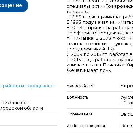
В 1989 г. окончил Кировски
ращение
специальности «Товарове
товаров».
В 1989 г. был принят на ра
В 1993 году начал занимат
В 2003 г. принят на работ
по офисным продажам, зате
п. Пижанка. В 2008 г. окон
сельскохозяйственную ака
предприятиях АПК».
С 2009 по 2015 гг. работа
С 2015 года работает рук
клиентов в пгт Пижанка К
 района и городского
Киро
Место работы
руко
Должность
 Пижанского
обсл
ировской области
Высш
Образование
ВятГ
Учебные заведения: