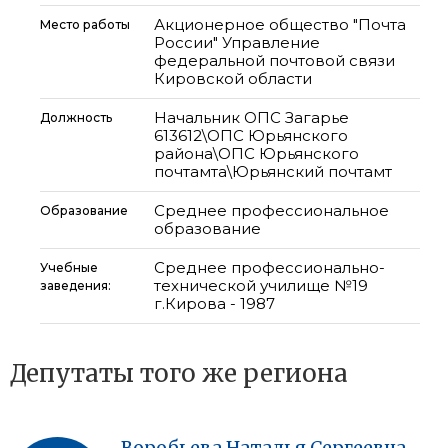
Акционерное общество "Почта
Место работы
России" Управление
федеральной почтовой связи
Кировской области
Начальник ОПС Загарье
Должность
613612\ОПС Юрьянского
района\ОПС Юрьянского
почтамта\Юрьянский почтамт
Среднее профессиональное
Образование
образование
Среднее профессионально-
Учебные
технической училище №19
заведения:
г.Кирова - 1987
Депутаты того же региона
Воробьева
Наталья
Сергеевна