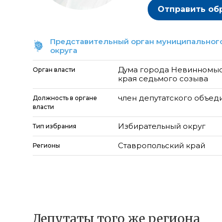
Отправить об
Представительный орган муниципального
округа
Дума города Невинномыс
Орган власти
края седьмого созыва
член депутатского объед
Должность в органе
власти
Избирательный округ
Тип избрания
Ставропольский край
Регионы
Депутаты того же региона