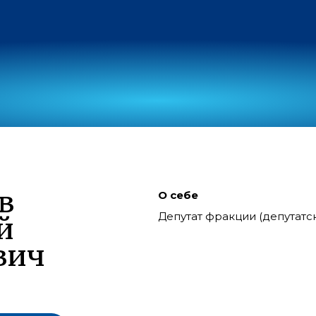
в
О себе
Депутат фракции (депутат
й
вич