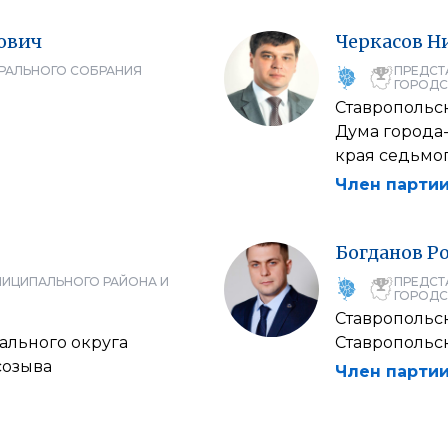
ович
Черкасов
Н
РАЛЬНОГО СОБРАНИЯ
ПРЕДСТ
ГОРОДС
Ставропольс
Дума города
края седьмо
Член партии
Богданов
Р
НИЦИПАЛЬНОГО РАЙОНА И
ПРЕДСТ
ГОРОДС
Ставропольс
ального округа
Ставропольск
созыва
Член партии