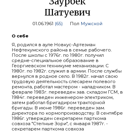
Заурбек
Шатуевич
01.06.1961
(65)
Пол
Мужской
О себе
Я, родился в ауле Новкус-Артезиан
Нефтекумского района в семье рабочего.
После школы с 1976г. по 1980г. получил
средне-специальное образование в
Георгиевском техникуме механизации. С
1980г. по 1982г. служил в армии. После службы
вернулся в родное село. В 1982г. начал свою
трудовую деятельность слесарем полевого
ремонта, работал мастером - наладчиком. В
феврале 1983г. переведен зав. складом ГСМ, в
1984г. переведен инженером-электриком,
затем работал бригадиром тракторной
бригады. В июне 1986г. переведен зам.
директора по кормопроизводству. В сентябре
1986г. утвержден секретарем парткома
совхоза "Степные Зори", с января 1987г. -
секретарем парткома совхоза