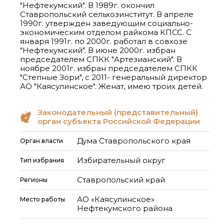
"Нефтекумский". В 1989г. окончил
Ставропольский сельхозинститут. В апреле
1990г. утвержден заведующим социально-
экономическим отделом райкома КПСС. С
января 1991г. по 2000г. работал в совхозе
"Нефтекумский". В июне 2000г. избран
председателем СПКК "Артезианский". В
ноябре 2001г. избран председателем СПКК
"Степные Зори", с 2011- генеральный директор
АО "Каясулинское". Женат, имею троих детей.
Законодательный (представительный)
орган субъекта Российской Федерации
Дума Ставропольского края
Орган власти
Избирательный округ
Тип избрания
Ставропольский край
Регионы
АО «Каясулинское»
Место работы
Нефтекумского района