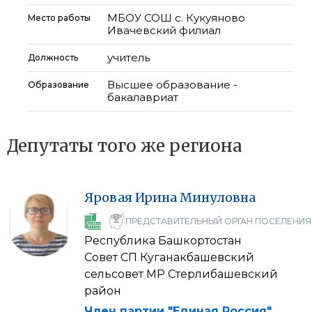
МБОУ СОШ с. Кукуяново
Место работы
Ивачевский филиал
учитель
Должность
Высшее образование -
Образование
бакалавриат
Депутаты того же региона
Яровая
Ирина
Минуловна
ПРЕДСТАВИТЕЛЬНЫЙ ОРГАН ПОСЕЛЕНИЯ
Республика Башкортостан
Совет СП Куганакбашевский
сельсовет МР Стерлибашевский
район
Член партии "Единая Россия"