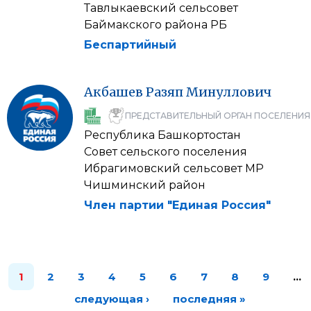
Тавлыкаевский сельсовет
Баймакского района РБ
Беспартийный
Акбашев
Разяп
Минуллович
ПРЕДСТАВИТЕЛЬНЫЙ ОРГАН ПОСЕЛЕНИЯ
Республика Башкортостан
Совет сельского поселения
Ибрагимовский сельсовет МР
Чишминский район
Член партии "Единая Россия"
1
2
3
4
5
6
7
8
9
…
следующая ›
последняя »