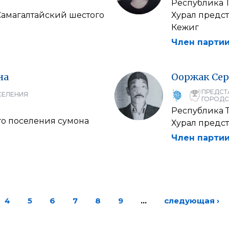
Республика 
Самагалтайский шестого
Хурал предст
Кежиг
Член партии
на
Ооржак
Сер
ПРЕДСТ
СЕЛЕНИЯ
ГОРОДС
Республика 
го поселения сумона
Хурал предс
Член партии
4
5
6
7
8
9
…
следующая ›