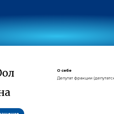
Оол
О себе
Депутат фракции (депутат
на
ращение