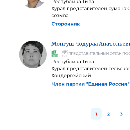
Республика Тыва
Хурал представителей сумона 
созыва
Сторонник
Монгуш
Чодураа
Анатольев
ПРЕДСТАВИТЕЛЬНЫЙ ОРГАН ПО
Республика Тыва
Хурал представителей сельско
Хондергейский
Член партии "Единая Россия"
1
2
3