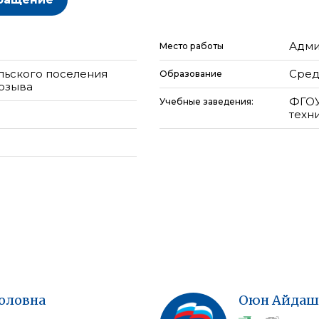
Адми
Место работы
льского поселения
Сред
Образование
созыва
ФГОУ
Учебные заведения:
техни
оловна
Оюн
Айдаш