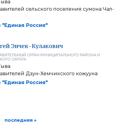
Тыва
авителей сельского поселения сумона Чал-
 "Единая Россия"
гей
Энчек-Кулакович
АВИТЕЛЬНЫЙ ОРГАН МУНИЦИПАЛЬНОГО РАЙОНА И
КОГО ОКРУГА
Тыва
тавителей Дзун-Хемчикского кожууна
 "Единая Россия"
последняя »