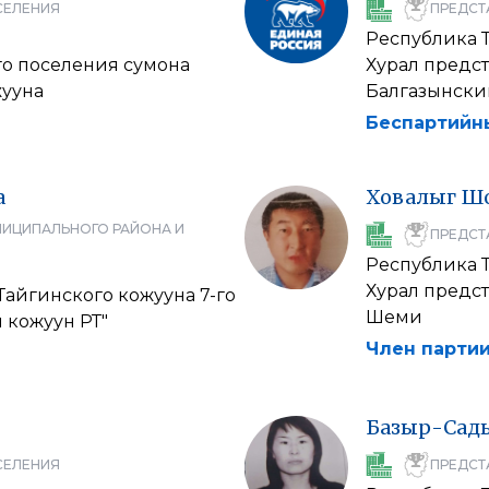
СЕЛЕНИЯ
ПРЕДСТ
Республика 
го поселения сумона
Хурал предс
ууна
Балгазынски
Беспартийн
а
Ховалыг
Шо
НИЦИПАЛЬНОГО РАЙОНА И
ПРЕДСТ
Республика 
Хурал предс
Тайгинского кожууна 7-го
Шеми
 кожуун РТ"
Член партии
Базыр-Сад
СЕЛЕНИЯ
ПРЕДСТ