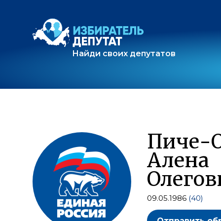
Найди своих депутатов
Пиче-
Алена
Олегов
09.05.1986
(40)
Отправить об