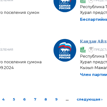
СЕЛЕНИЯ
ПРЕДСТ
Республика 
го поселения сумон
Хурал предст
Беспартийн
ч
Кандан
Айл
СЕЛЕНИЯ
ПРЕДСТ
Республика 
го поселения сумона
Хурал предс
09.2024
Кызыл-Мажал
Член партии
4
5
6
7
8
9
…
следующая ›