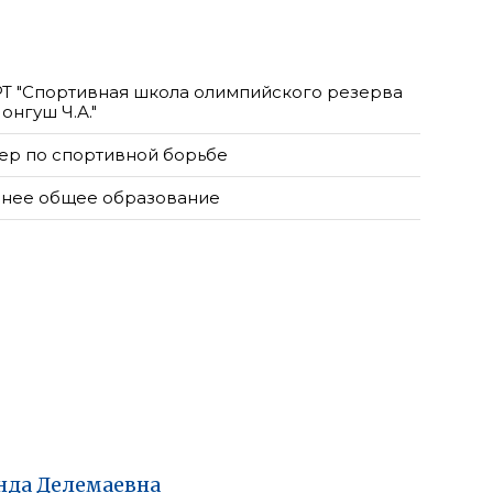
РТ "Спортивная школа олимпийского резерва
онгуш Ч.А."
ер по спортивной борьбе
нее общее образование
нда
Делемаевна