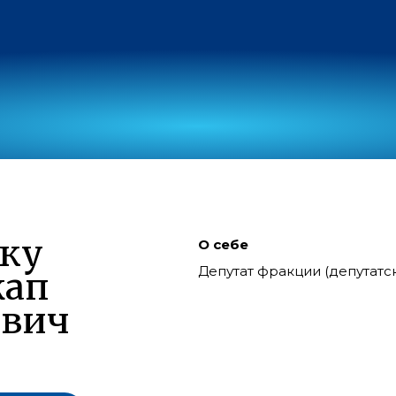
ку
О себе
Депутат фракции (депутат
жап
евич