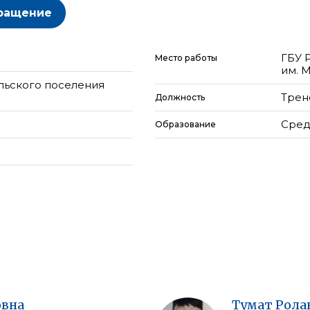
ращение
ГБУ 
Место работы
им. М
льского поселения
Трен
Должность
Сред
Образование
вна
Тумат
Рола