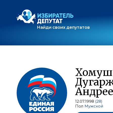
Найди своих депутатов
Хомуш
Дугар
Андре
12.07.1998
(28)
Пол
Мужской