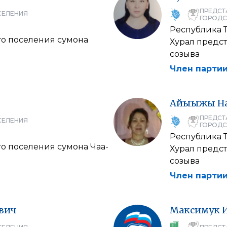
ПРЕДСТ
СЕЛЕНИЯ
ГОРОДС
Республика 
го поселения сумона
Хурал предс
созыва
Член партии
Айыыжы
Н
ПРЕДСТ
СЕЛЕНИЯ
ГОРОДС
Республика 
о поселения сумона Чаа-
Хурал предс
созыва
Член партии
вич
Максимук