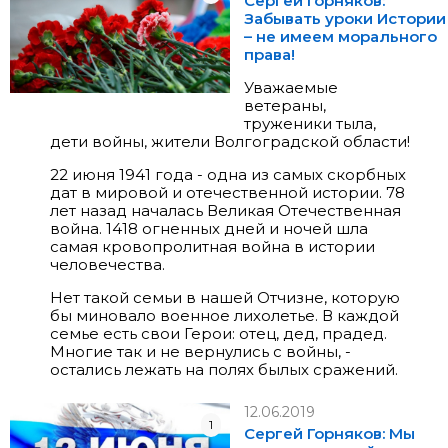
Сергей Горняков:
Забывать уроки Истории
– не имеем морального
права!
Уважаемые
ветераны,
труженики тыла,
дети войны, жители Волгоградской области!
22 июня 1941 года - одна из самых скорбных
дат в мировой и отечественной истории. 78
лет назад началась Великая Отечественная
война. 1418 огненных дней и ночей шла
самая кровопролитная война в истории
человечества.
Нет такой семьи в нашей Отчизне, которую
бы миновало военное лихолетье. В каждой
семье есть свои Герои: отец, дед, прадед.
Многие так и не вернулись с войны, -
остались лежать на полях былых сражений.
12.06.2019
1
Сергей Горняков: Мы