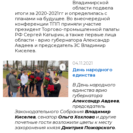
Владимирской
области подвела
итоги за 2020-2021гг и определилась с
планами на будущее. Во внеочередной
конференции ТПП приняли участие
президент Торгово-промышленной палаты
РФ Сергей Катырин, а также первые лица
области - врио губернатора Александр
Авдеев и председатель ЗС Владимир
Киселев.
04.11.2021
1
День народного
единства
В День народного
единства врио
губернатора
Александр Авдеев
,
председатель
Законодательного Собрания
Владимир
Киселев
, сенатор
Ольга Хохлова
и другие
почетные гости возложили цветы к месту
захоронения князя
Дмитрия Пожарского
.