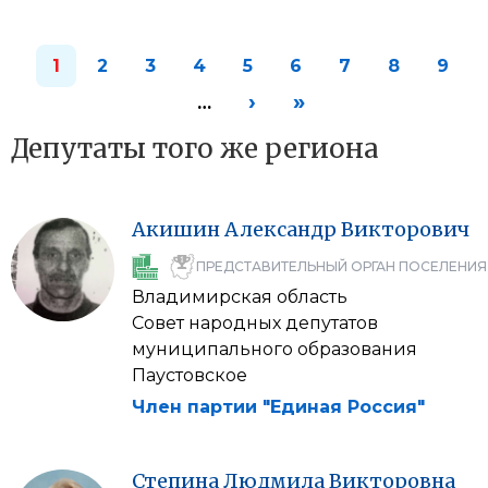
1
2
3
4
5
6
7
8
9
›
»
…
Депутаты того же региона
Акишин
Александр
Викторович
ПРЕДСТАВИТЕЛЬНЫЙ ОРГАН ПОСЕЛЕНИЯ
Владимирская область
Совет народных депутатов
муниципального образования
Паустовское
Член партии "Единая Россия"
Степина
Людмила
Викторовна