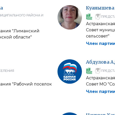
а
Куанышева
НИЦИПАЛЬНОГО РАЙОНА И
ПРЕДСТ
Астраханская
Совет муниц
вания "Лиманский
сельсовет"
ской области"
Член партии
Абдулова
А
СЕЛЕНИЯ
ПРЕДСТ
Астраханская
ания "Рабочий поселок
Совет МО "Со
Член партии