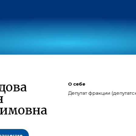
дова
О себе
Депутат фракции (депутат
я
химовна
ращение