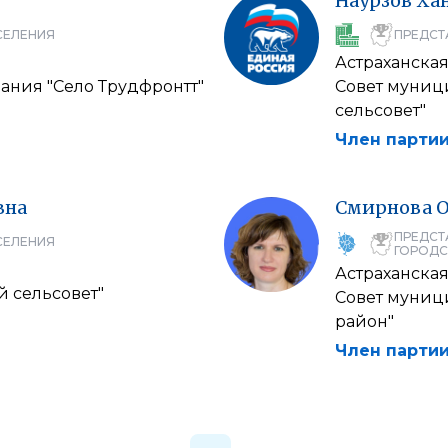
Наурзов
Ха
СЕЛЕНИЯ
ПРЕДСТ
Астраханская
ания "Село Трудфронтт"
Совет муниц
сельсовет"
Член партии
вна
Смирнова
О
ПРЕДСТ
СЕЛЕНИЯ
ГОРОДС
Астраханская
й сельсовет"
Совет муниц
район"
Член партии