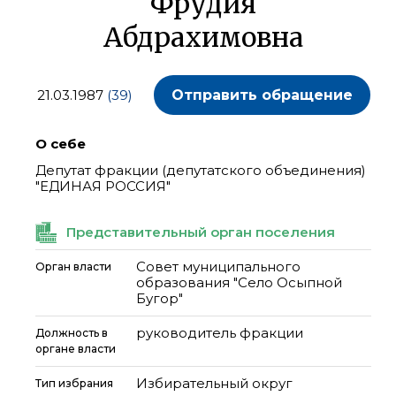
Фрудия
Абдрахимовна
21.03.1987
(39)
Отправить обращение
О себе
Депутат фракции (депутатского объединения)
"ЕДИНАЯ РОССИЯ"
Представительный орган поселения
Совет муниципального
Орган власти
образования "Село Осыпной
Бугор"
руководитель фракции
Должность в
органе власти
Избирательный округ
Тип избрания