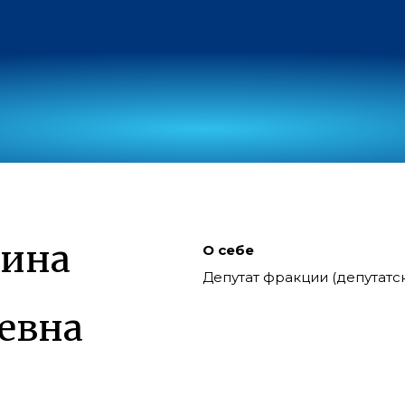
зина
О себе
Депутат фракции (депутат
евна