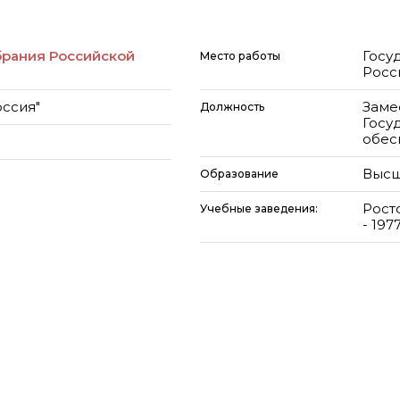
брания Российской
Госу
Место работы
Росс
оссия"
Заме
Должность
Госу
обес
Высш
Образование
Рост
Учебные заведения:
- 197