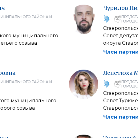
ич
Чурилов
Ни
НИЦИПАЛЬНОГО РАЙОНА И
ПРЕДСТ
ГОРОДС
Ставропольс
ского муниципального
Совет депут
ретьего созыва
округа Ставр
Член партии
ровна
Лепетюха
М
НИЦИПАЛЬНОГО РАЙОНА И
ПРЕДСТ
ГОРОДС
Ставропольс
кого муниципального
Совет Туркм
торого созыва
Ставропольск
Член партии
вна
Толмачев
А