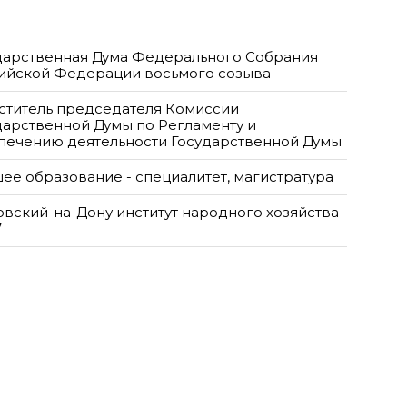
дарственная Дума Федерального Собрания
ийской Федерации восьмого созыва
ститель председателя Комиссии
дарственной Думы по Регламенту и
печению деятельности Государственной Думы
ее образование - специалитет, магистратура
овский-на-Дону институт народного хозяйства
7