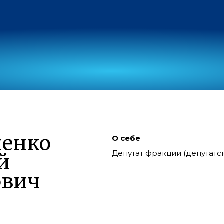
ненко
О себе
Депутат фракции (депутат
й
ович