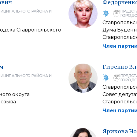
ович
Федорченк
НИЦИПАЛЬНОГО РАЙОНА И
ПРЕДСТ
ГОРОДС
Ставропольс
одска Ставропольского
Дума Буденн
Ставропольск
Член партии
ч
Гиренко
Вл
НИЦИПАЛЬНОГО РАЙОНА И
ПРЕДСТ
ГОРОДС
Ставропольс
ного округа
Совет депут
созыва
Ставропольск
Член партии
Ярикова
Но