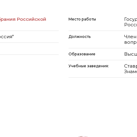
брания Российской
Госу
Место работы
Росс
оссия"
Член
Должность
вопр
Высш
Образование
Став
Учебные заведения:
Знам