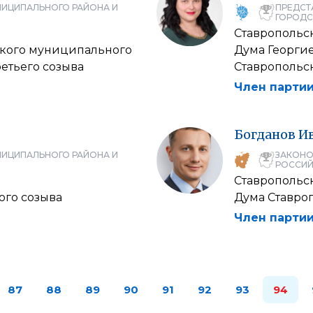
НИЦИПАЛЬНОГО РАЙОНА И
ПРЕДСТ
ГОРОДС
Ставропольс
ского муниципального
Дума Георги
ретьего созыва
Ставропольск
Член партии
Богданов
И
НИЦИПАЛЬНОГО РАЙОНА И
ЗАКОНО
РОССИЙ
Ставропольс
ого созыва
Дума Ставро
Член партии
87
88
89
90
91
92
93
94