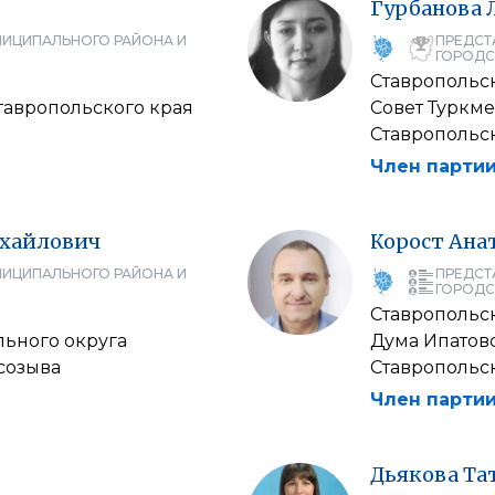
Гурбанова
НИЦИПАЛЬНОГО РАЙОНА И
ПРЕДСТ
ГОРОДС
Ставропольс
тавропольского края
Совет Туркм
Ставропольск
Член партии
хайлович
Корост
Ана
НИЦИПАЛЬНОГО РАЙОНА И
ПРЕДСТ
ГОРОДС
Ставропольс
ьного округа
Дума Ипатов
созыва
Ставропольск
Член партии
Дьякова
Та