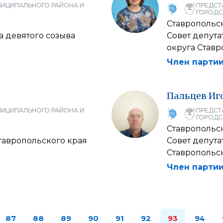
НИЦИПАЛЬНОГО РАЙОНА И
ПРЕДСТ
ГОРОДС
Ставропольс
а девятого созыва
Совет депут
округа Ставр
Член партии
Пальцев
Иг
НИЦИПАЛЬНОГО РАЙОНА И
ПРЕДСТ
ГОРОДС
Ставропольс
тавропольского края
Совет депут
Ставропольск
Член партии
87
88
89
90
91
92
93
94