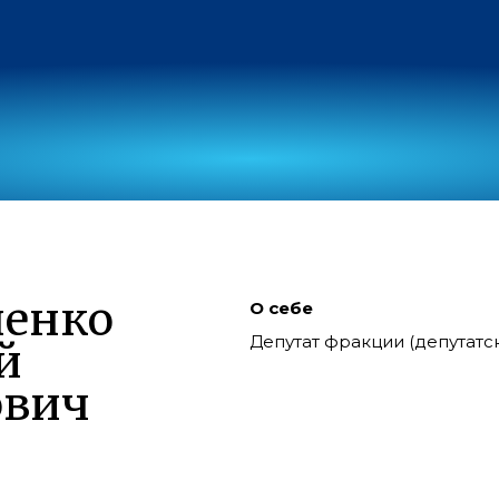
ненко
О себе
Депутат фракции (депутат
й
ович