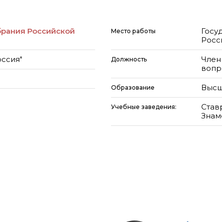
брания Российской
Госу
Место работы
Росс
оссия"
Член
Должность
вопр
Высш
Образование
Став
Учебные заведения:
Знам