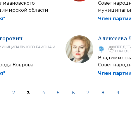
еливановского
Совет народн
димирской области
муниципальн
я"
Член партии
торович
Алексеева
МУНИЦИПАЛЬНОГО РАЙОНА И
ПРЕДСТ
ГОРОДС
Владимирска
орода Коврова
Совет народ
я"
Член партии
2
3
4
5
6
7
8
9