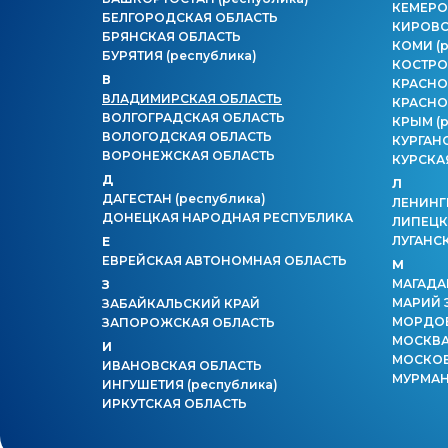
КЕМЕРО
БЕЛГОРОДСКАЯ ОБЛАСТЬ
КИРОВС
БРЯНСКАЯ ОБЛАСТЬ
КОМИ
(
БУРЯТИЯ
(республика)
КОСТРО
В
КРАСНО
ВЛАДИМИРСКАЯ ОБЛАСТЬ
КРАСНО
ВОЛГОГРАДСКАЯ ОБЛАСТЬ
КРЫМ
(
ВОЛОГОДСКАЯ ОБЛАСТЬ
КУРГАН
ВОРОНЕЖСКАЯ ОБЛАСТЬ
КУРСКА
Д
Л
ДАГЕСТАН
(республика)
ЛЕНИНГ
ДОНЕЦКАЯ НАРОДНАЯ РЕСПУБЛИКА
ЛИПЕЦК
ЛУГАНС
Е
ЕВРЕЙСКАЯ АВТОНОМНАЯ ОБЛАСТЬ
М
МАГАДА
З
МАРИЙ 
ЗАБАЙКАЛЬСКИЙ КРАЙ
МОРДО
ЗАПОРОЖСКАЯ ОБЛАСТЬ
МОСКВ
И
МОСКОВ
ИВАНОВСКАЯ ОБЛАСТЬ
МУРМАН
ИНГУШЕТИЯ
(республика)
ИРКУТСКАЯ ОБЛАСТЬ