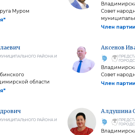
Владимирска
круга Муром
Совет народ
муниципальн
я"
Член партии
лаевич
Аксенов
Ив
МУНИЦИПАЛЬНОГО РАЙОНА И
ПРЕДСТ
ГОРОДС
Владимирска
обинского
Совет народн
димирской области
Член партии
я"
ндрович
Алдушина
МУНИЦИПАЛЬНОГО РАЙОНА И
ПРЕДСТ
ГОРОДС
Владимирска