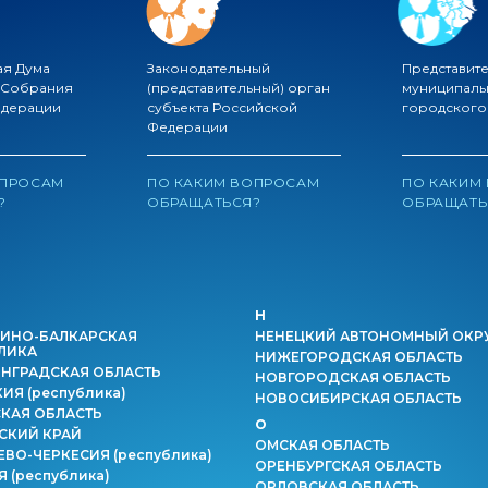
ая Дума
Законодательный
Представит
 Собрания
(представительный) орган
муниципаль
едерации
субъекта Российской
городского
Федерации
ОПРОСАМ
ПО КАКИМ ВОПРОСАМ
ПО КАКИМ
?
ОБРАЩАТЬСЯ?
ОБРАЩАТЬ
Н
ИНО-БАЛКАРСКАЯ
НЕНЕЦКИЙ АВТОНОМНЫЙ ОКР
ЛИКА
НИЖЕГОРОДСКАЯ ОБЛАСТЬ
НГРАДСКАЯ ОБЛАСТЬ
НОВГОРОДСКАЯ ОБЛАСТЬ
КИЯ
(республика)
НОВОСИБИРСКАЯ ОБЛАСТЬ
КАЯ ОБЛАСТЬ
О
СКИЙ КРАЙ
ОМСКАЯ ОБЛАСТЬ
ЕВО-ЧЕРКЕСИЯ
(республика)
ОРЕНБУРГСКАЯ ОБЛАСТЬ
ИЯ
(республика)
ОРЛОВСКАЯ ОБЛАСТЬ