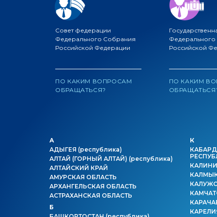
Совет федерации
Государственн
Федерального Собрания
Федерального
Российской Федерации
Российской Ф
ПО КАКИМ ВОПРОСАМ
ПО КАКИМ В
ОБРАЩАТЬСЯ?
ОБРАЩАТЬСЯ
А
К
АДЫГЕЯ
(республика)
КАБАРД
РЕСПУБ
АЛТАЙ (ГОРНЫЙ АЛТАЙ)
(республика)
КАЛИНИ
АЛТАЙСКИЙ КРАЙ
КАЛМЫ
АМУРСКАЯ ОБЛАСТЬ
КАЛУЖС
АРХАНГЕЛЬСКАЯ ОБЛАСТЬ
КАМЧАТ
АСТРАХАНСКАЯ ОБЛАСТЬ
КАРАЧА
Б
КАРЕЛ
БАШКОРТОСТАН
(республика)