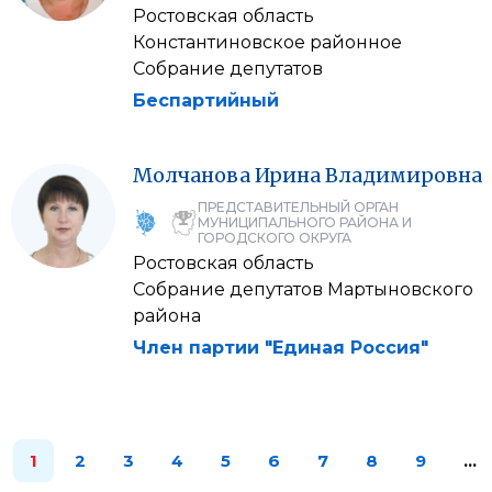
Ростовская область
Константиновское районное
Собрание депутатов
Беспартийный
Молчанова
Ирина
Владимировна
ПРЕДСТАВИТЕЛЬНЫЙ ОРГАН
МУНИЦИПАЛЬНОГО РАЙОНА И
ГОРОДСКОГО ОКРУГА
Ростовская область
Собрание депутатов Мартыновского
района
Член партии "Единая Россия"
1
2
3
4
5
6
7
8
9
…