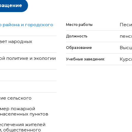
ращение
 района и городского
Песи
Место работы
пенс
Должность
вет народных
Высш
Образование
ой политике и экологии
Курс
Учебные заведения:
тие сельского
 мер пожарной
 населенных пунктов
еспечения жителей
и, общественного