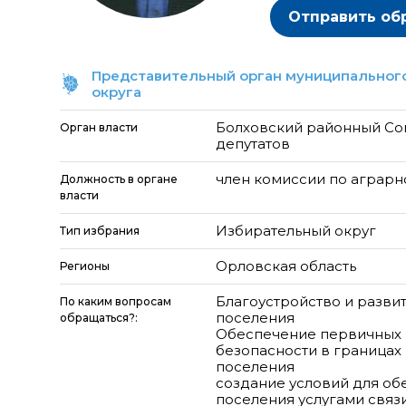
Отправить об
Представительный орган муниципального
округа
Болховский районный Со
Орган власти
депутатов
член комиссии по аграрн
Должность в органе
власти
Избирательный округ
Тип избрания
Орловская область
Регионы
Благоустройство и разви
По каким вопросам
поселения
обращаться?:
Обеспечение первичных
безопасности в границах
поселения
создание условий для об
поселения услугами связ