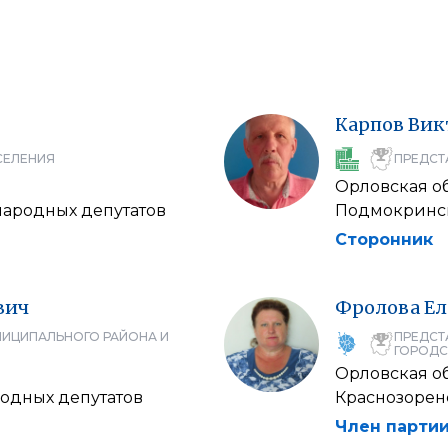
Карпов
Вик
СЕЛЕНИЯ
ПРЕДСТ
Орловская о
народных депутатов
Подмокринск
Сторонник
вич
Фролова
Ел
НИЦИПАЛЬНОГО РАЙОНА И
ПРЕДСТ
ГОРОДС
Орловская о
одных депутатов
Краснозорен
Член партии