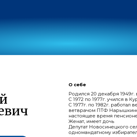
О себе
Родился 20 декабря 1949г. 
й
С 1972 по 1977г. учился в 
С 1977г. по 1982г. работал
евич
ветврачом ПТФ Нарышкинск
настоящее время пенсионе
Женат, имеет дочь
Депутат Новосинецкого се
одномандатному избиратель