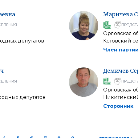
аевна
Маричева
С
СЕЛЕНИЯ
ПРЕДСТ
Орловская о
одных депутатов
Котовский с
Член партии
ич
Демичев
Се
СЕЛЕНИЯ
ПРЕДСТ
Орловская о
родных депутатов
Никитинский
Сторонник
4
5
6
7
8
9
…
следующая ›