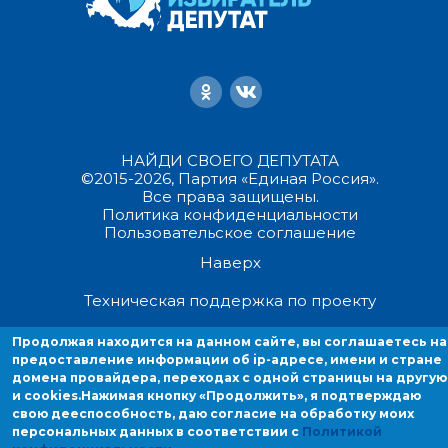
НАЙДИ СВОЕГО ДЕПУТАТА
©2015-2026, Партия «Единая Россия».
Все права защищены.
Политика конфиденциальности
Пользовательское соглашение
Наверх
Техническая поддержка по проекту
Продолжая находится на данном сайте, вы соглашаетесь на
Продолжая находиться на данном сайте, вы соглашаетесь на
предоставление информации об ip-адресе, имени и стране
предоставление информации об ip-адресе, имени и стране домен
домена провайдера, переходах с одной страницы на другую
провайдера, переходах с одной страницы на другую и cookies.
и cookies.
Нажимая кнопку «Продолжить», я подтверждаю
свою дееспособность, даю согласие на обработку моих
персональных данных в соответствии с
Политикой