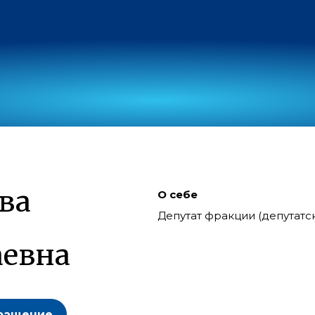
ва
О себе
Депутат фракции (депутат
евна
ращение