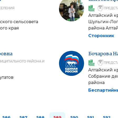
СЕЛЕНИЯ
ПРЕДСТ
Алтайский к
ского сельсовета
Шульгин-Лог
ого края
района Алтай
Сторонник
овна
Бочарова
Н
НИЦИПАЛЬНОГО РАЙОНА И
ПРЕДСТ
Алтайский к
Собрание де
утатов
района
Беспартийн
586
587
588
589
590
591
592