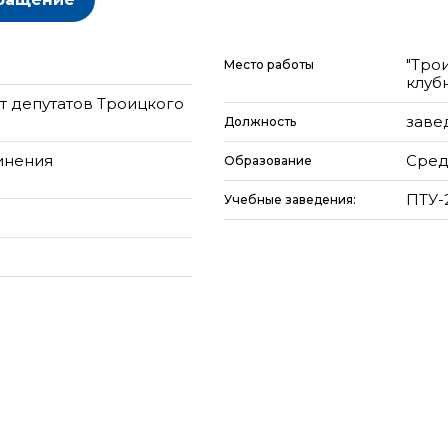
"Тро
Место работы
клуб
т депутатов Троицкого
заве
Должность
инения
Сред
Образование
ПТУ-2
Учебные заведения: