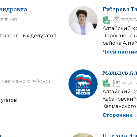
андровна
Губарева
Т
СЕЛЕНИЯ
ПРЕДСТ
Алтайский к
т народных депутатов
Порожненски
района Алтай
Член партии
Мальцев
Ал
НИЦИПАЛЬНОГО РАЙОНА И
ПРЕДСТ
Алтайский к
Кабановский 
утатов
Калманского
Сторонник
ч
Шитова
Ир