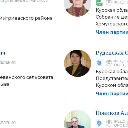
НИЦИПАЛЬНОГО РАЙОНА И
ПРЕДСТ
Курская обла
Собрание де
митриевского района
Хомутовского
Член партии
ич
Руденская
ПРЕДСТ
СЕЛЕНИЯ
ГОРОДС
Курская обла
евенского сельсовета
Представите
зыва
Курской обл
Член партии
Новиков
Ал
ПРЕДСТ
СЕЛЕНИЯ
ГОРОДС