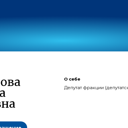
ова
О себе
Депутат фракции (депутат
а
вна
ращение