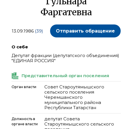
Гульнара
Фаргатевна
13.09.1986
(39)
Отправить обращение
О себе
Депутат фракции (депутатского объединения)
"ЕДИНАЯ РОССИЯ"
Представительный орган поселения
Совет Староутямышского
Орган власти
сельского поселения
Черемшанского
муниципального района
Республики Татарстан
депутат Совета
Должность в
Староутямышского сельского
органе власти