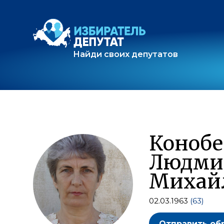
Найди своих депутатов
Конобе
Людми
Михай
02.03.1963
(63)
Отправить об