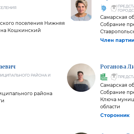
ПРЕДСТ
СЕЛЕНИЯ
ГОРОДС
Самарская об
ьского поселения Нижняя
Собрание пр
она Кошкинский
Ставропольс
Член партии
аевич
Роганова
Л
НИЦИПАЛЬНОГО РАЙОНА И
ПРЕДСТ
Самарская об
Собрание пр
иципального района
Ключа муниц
ти
области
Сторонник