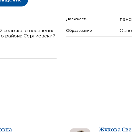
пенс
Должность
й сельского поселения
Осно
Образование
го района Сергиевский
овна
Жукова
Све