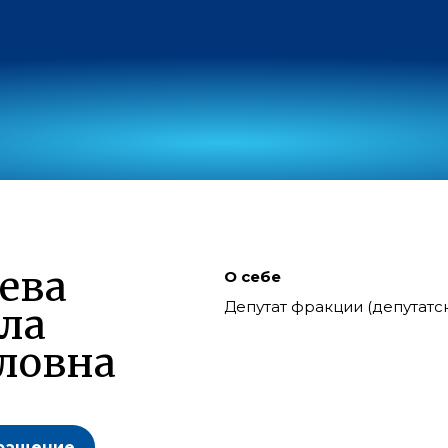
ева
О себе
Депутат фракции (депутат
ла
ловна
ращение