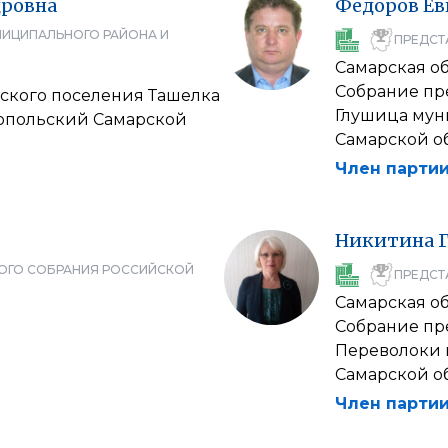
дровна
Федоров
Ев
НИЦИПАЛЬНОГО РАЙОНА И
ПРЕДСТ
Самарская об
Собрание пр
ского поселения Ташелка
Глушица мун
опольский Самарской
Самарской о
Член партии
Никитина
ОГО СОБРАНИЯ РОССИЙСКОЙ
ПРЕДСТ
Самарская об
Собрание пр
Переволоки 
Самарской о
Член партии