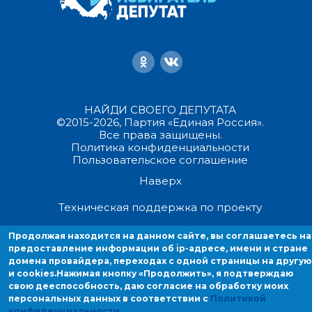
НАЙДИ СВОЕГО ДЕПУТАТА
©2015-2026, Партия «Единая Россия».
Все права защищены.
Политика конфиденциальности
Пользовательское соглашение
Наверх
Техническая поддержка по проекту
Продолжая находится на данном сайте, вы соглашаетесь на
Продолжая находиться на данном сайте, вы соглашаетесь на
предоставление информации об ip-адресе, имени и стране
предоставление информации об ip-адресе, имени и стране домен
домена провайдера, переходах с одной страницы на другую
провайдера, переходах с одной страницы на другую и cookies.
и cookies.
Нажимая кнопку «Продолжить», я подтверждаю
свою дееспособность, даю согласие на обработку моих
персональных данных в соответствии с
Политикой
конфиденциальности
.