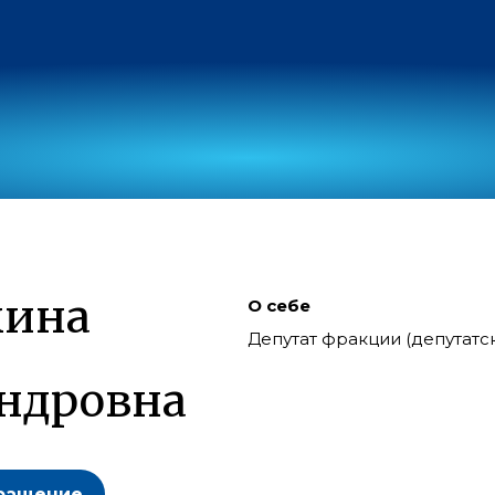
хина
О себе
Депутат фракции (депутат
ндровна
ращение