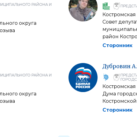
НИЦИПАЛЬНОГО РАЙОНА И
ПРЕДСТ
Костромская 
Совет депут
льного округа
муниципальн
созыва
район Костр
Сторонник
Дубровин
А
НИЦИПАЛЬНОГО РАЙОНА И
ПРЕДСТ
ГОРОДС
Костромская 
льного округа
Дума городс
созыва
Костромской
Сторонник