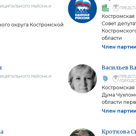
НИЦИПАЛЬНОГО РАЙОНА И
ПРЕДСТ
Костромская 
Совет депута
ого округа Костромской
Костромског
области
Член партии
ч
Васильев
В
НИЦИПАЛЬНОГО РАЙОНА И
ПРЕДСТ
ГОРОДС
Костромская 
Дума Чухлом
области перв
Член партии
а
Кроткова
С