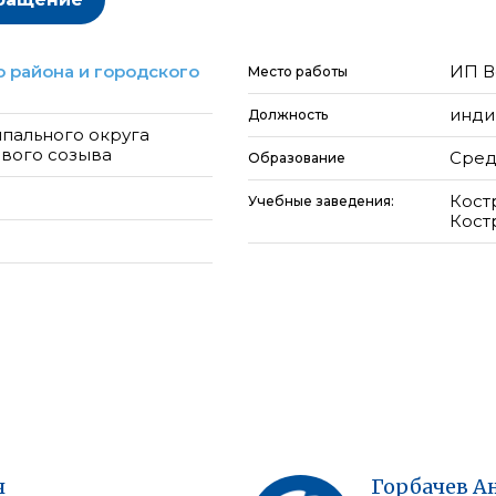
 района и городского
ИП В
Место работы
инди
Должность
пального округа
рвого созыва
Сред
Образование
Кост
Учебные заведения:
Кост
ч
Горбачев
А