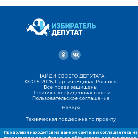
НАЙДИ СВОЕГО ДЕПУТАТА
©2015-2026, Партия «Единая Россия».
Все права защищены.
Политика конфиденциальности
Пользовательское соглашение
Наверх
Техническая поддержка по проекту
Продолжая находится на данном сайте, вы соглашаетесь на
Продолжая находиться на данном сайте, вы соглашаетесь на
предоставление информации об ip-адресе, имени и стране домен
предоставление информации об ip-адресе, имени и стране