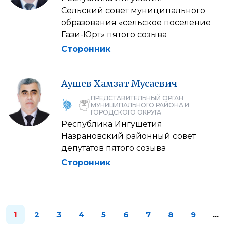
Сельский совет муниципального
образования «сельское поселение
Гази-Юрт» пятого созыва
Сторонник
Аушев
Хамзат
Мусаевич
ПРЕДСТАВИТЕЛЬНЫЙ ОРГАН
МУНИЦИПАЛЬНОГО РАЙОНА И
ГОРОДСКОГО ОКРУГА
Республика Ингушетия
Назрановский районный совет
депутатов пятого созыва
Сторонник
1
2
3
4
5
6
7
8
9
…