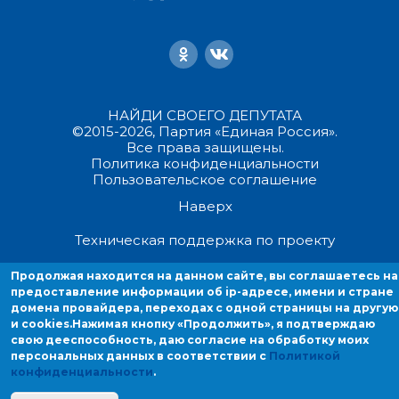
НАЙДИ СВОЕГО ДЕПУТАТА
©2015-2026, Партия «Единая Россия».
Все права защищены.
Политика конфиденциальности
Пользовательское соглашение
Наверх
Техническая поддержка по проекту
Продолжая находится на данном сайте, вы соглашаетесь на
Продолжая находиться на данном сайте, вы соглашаетесь на
предоставление информации об ip-адресе, имени и стране
предоставление информации об ip-адресе, имени и стране домен
домена провайдера, переходах с одной страницы на другую
провайдера, переходах с одной страницы на другую и cookies.
и cookies.
Нажимая кнопку «Продолжить», я подтверждаю
свою дееспособность, даю согласие на обработку моих
персональных данных в соответствии с
Политикой
конфиденциальности
.