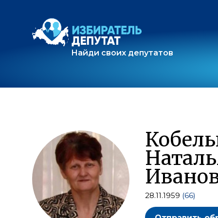
Найди своих депутатов
Кобель
Наталь
Ивано
28.11.1959
(66)
Отправить об