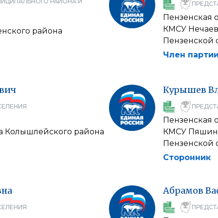
НИЦИПАЛЬНОГО РАЙОНА И
ПРЕДСТ
Пензенская 
КМСУ Нечаев
енского района
Пензенской 
Член партии
евич
Курышев
В
СЕЛЕНИЯ
ПРЕДСТ
Пензенская 
та Колышлейского района
КМСУ Пяшинс
Пензенской 
Сторонник
вна
Абрамов
Ва
СЕЛЕНИЯ
ПРЕДСТ