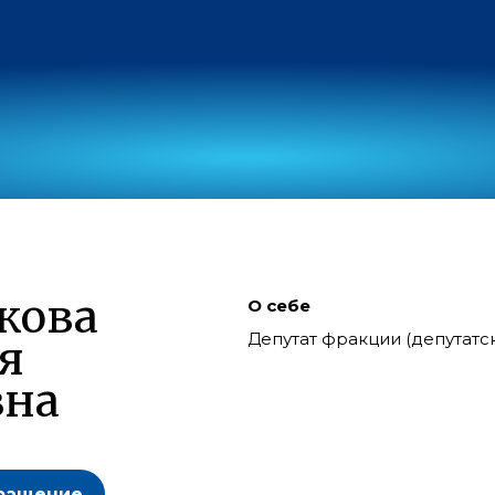
кова
О себе
Депутат фракции (депутат
я
вна
ращение