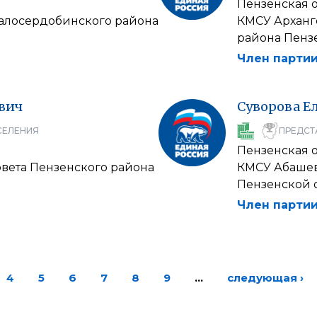
Пензенская 
алосердобинского района
КМСУ Арханг
района Пенз
Член партии
вич
Суворова
Е
СЕЛЕНИЯ
ПРЕДСТ
Пензенская 
вета Пензенского района
КМСУ Абашев
Пензенской 
Член партии
4
5
6
7
8
9
…
следующая ›