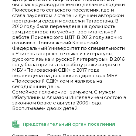
являлась руководителем по делам молодежи
Поисевского сельского поселения, где и
стала лауреатом 2 степени лучшей авторской
программы среди молодежи Татарстана. В
2010 году была переведена на должность
зам.директора по учебно- воспитательной
работе Поисевского ЦДТ. В 2012 году заочно
окончила Приволжский Казанский
Федеральный Университет по специальности
« Учитель татарского языка и литературы,
русского языка и русской литературы». В 2016
году была принята на работу режиссером в
МБУ «Поисевский СДК», с 2017 года
переведена на должность директора МБУ
«Поисевский СДК» кем и являюсь на
сегодняшний день.
Семейное положение –замужем. С мужем
Ибатуллиным Алмазом Ингелевичем состою в
законном браке с августа 2006 года.
Воспитываем двоих детей.
Представительный орган поселения
Совет Поисевского сельского
Орган власти