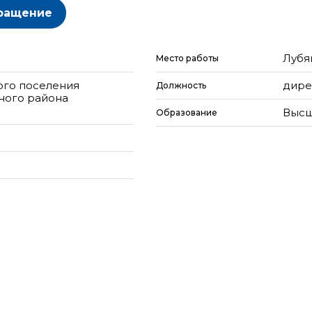
ращение
Лубя
Место работы
ого поселения
дире
Должность
ного района
Высш
Образование