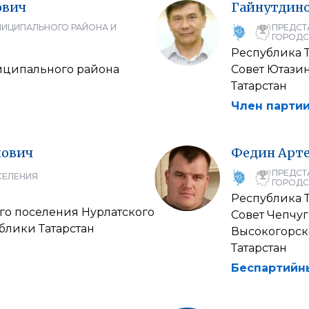
ович
Гайнутдин
НИЦИПАЛЬНОГО РАЙОНА И
ПРЕДСТ
ГОРОДС
Республика Т
иципального района
Совет Ютази
Татарстан
Член партии
ович
Федин
Арт
ПРЕДСТ
СЕЛЕНИЯ
ГОРОДС
Республика Т
го поселения Нурлатского
Совет Чепчуг
блики Татарстан
Высокогорск
Татарстан
Беспартийн