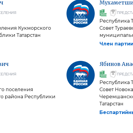
ч
Мухаметш
СЕЛЕНИЯ
ПРЕДСТ
Республика Т
селения Кукморского
Совет Турае
блики Татарстан
муниципальн
Член партии
вич
Ябинов
Ана
СЕЛЕНИЯ
ПРЕДСТ
Республика Т
го поселения
Совет Новок
о района Республики
Черемшанско
Татарстан
Беспартийн