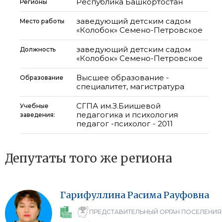
Республика Башкортостан
Регионы
заведующий детским садом
Место работы
«Колобок» Семено-Петровское
заведующий детским садом
Должность
«Колобок» Семено-Петровское
Высшее образование -
Образование
специалитет, магистратура
СГПА им.З.Биишевой
Учебные
педагогика и психология
заведения:
педагог -психолог - 2011
Депутаты того же региона
Гарифуллина
Расима
Рауфовна
ПРЕДСТАВИТЕЛЬНЫЙ ОРГАН ПОСЕЛЕНИЯ