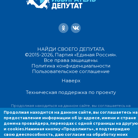
НАЙДИ СВОЕГО ДЕПУТАТА
©2015-2026, Партия «Единая Россия».
Все права защищены.
Политика конфиденциальности
Пользовательское соглашение
Наверх
Техническая поддержка по проекту
Продолжая находиться на данном сайте, вы соглашаетесь на
предоставление информации об ip-адресе, имени и стране домен
Продолжая находится на данном сайте, вы соглашаетесь на
провайдера, переходах с одной страницы на другую и cookies.
предоставление информации об ip-адресе, имени и стране
домена провайдера, переходах с одной страницы на другую
и cookies.
Нажимая кнопку «Продолжить», я подтверждаю
свою дееспособность, даю согласие на обработку моих