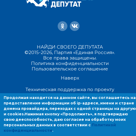
НАЙДИ СВОЕГО ДЕПУТАТА
©2015-2026, Партия «Единая Россия».
Все права защищены.
Политика конфиденциальности
Пользовательское соглашение
Наверх
Техническая поддержка по проекту
Продолжая находится на данном сайте, вы соглашаетесь на
Продолжая находиться на данном сайте, вы соглашаетесь на
предоставление информации об ip-адресе, имени и стране
предоставление информации об ip-адресе, имени и стране домен
домена провайдера, переходах с одной страницы на другую
провайдера, переходах с одной страницы на другую и cookies.
и cookies.
Нажимая кнопку «Продолжить», я подтверждаю
свою дееспособность, даю согласие на обработку моих
персональных данных в соответствии с
Политикой
конфиденциальности
.