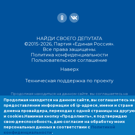
НАЙДИ СВОЕГО ДЕПУТАТА
©2015-2026, Партия «Единая Россия».
Все права защищены.
Политика конфиденциальности
Пользовательское соглашение
Наверх
Техническая поддержка по проекту
Продолжая находиться на данном сайте, вы соглашаетесь на
предоставление информации об ip-адресе, имени и стране домен
Продолжая находится на данном сайте, вы соглашаетесь на
провайдера, переходах с одной страницы на другую и cookies.
предоставление информации об ip-адресе, имени и стране
домена провайдера, переходах с одной страницы на другую
и cookies.
Нажимая кнопку «Продолжить», я подтверждаю
свою дееспособность, даю согласие на обработку моих
персональных данных в соответствии с
Политикой
конфиденциальности
.