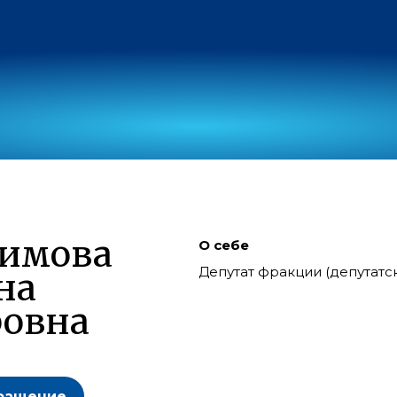
симова
О себе
Депутат фракции (депутат
на
ровна
ращение