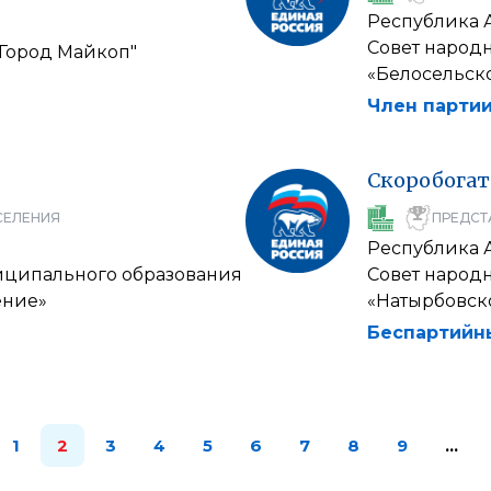
Республика 
Совет народ
"Город Майкоп"
«Белосельск
Член партии
Скоробогат
СЕЛЕНИЯ
ПРЕДСТ
Республика 
иципального образования
Совет народ
ение»
«Натырбовск
Беспартийн
1
2
3
4
5
6
7
8
9
…