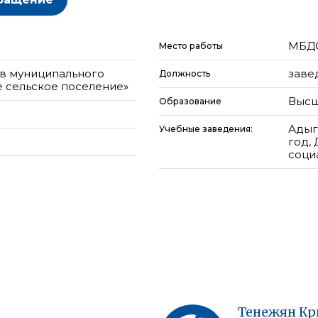
МБДО
Место работы
ов муниципального
заве
Должность
 сельское поселение»
Высш
Образование
Адыг
Учебные заведения:
год,
соци
Тенежян
Кр