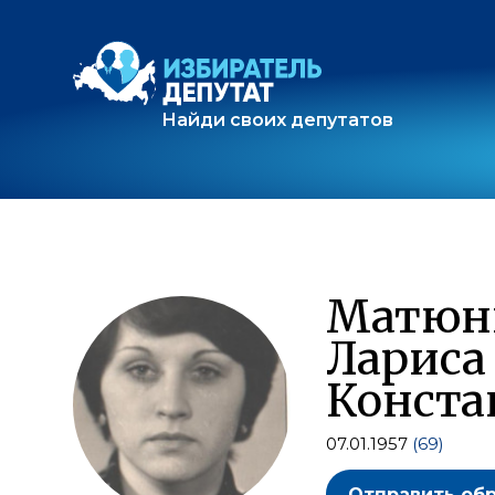
Найди своих депутатов
Матюн
Лариса
Конста
07.01.1957
(69)
Отправить об