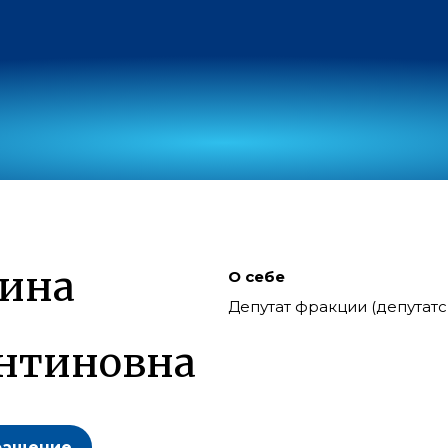
ина
О себе
Депутат фракции (депутат
нтиновна
ращение