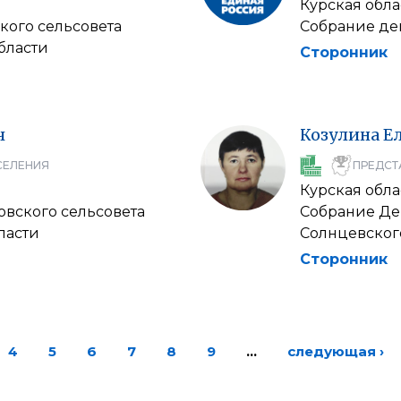
Курская обла
кого сельсовета
Собрание де
бласти
Сторонник
ч
Козулина
Е
СЕЛЕНИЯ
ПРЕДСТ
Курская обла
овского сельсовета
Собрание Деп
ласти
Солнцевског
Сторонник
4
5
6
7
8
9
…
следующая ›