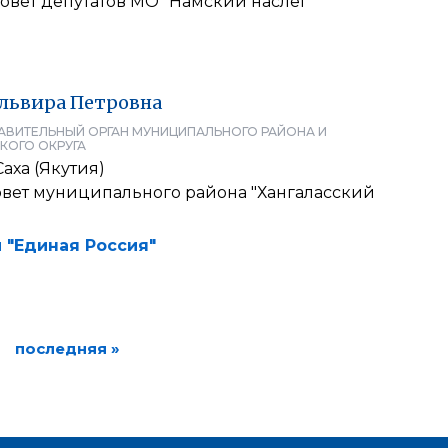
овет депутатов МО "Намский наслег"
львира
Петровна
АВИТЕЛЬНЫЙ ОРГАН МУНИЦИПАЛЬНОГО РАЙОНА И
КОГО ОКРУГА
аха (Якутия)
вет муниципального района "Хангаласский
 "Единая Россия"
последняя »