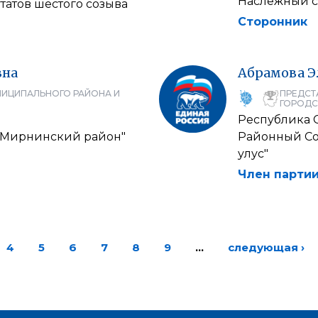
Наслежный с
атов шестого созыва
Сторонник
вна
Абрамова
Э
НИЦИПАЛЬНОГО РАЙОНА И
ПРЕДСТ
ГОРОДС
Республика С
 "Мирнинский район"
Районный Со
улус"
Член партии
4
5
6
7
8
9
…
следующая ›