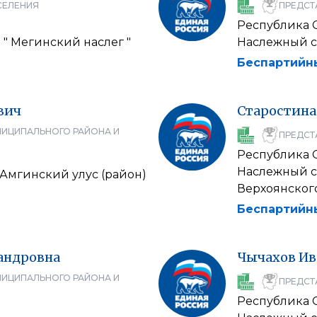
СЕЛЕНИЯ
ПРЕДСТ
Республика С
" Мегинский наслег "
Наслежный с
Беспартийн
вич
Старостина
НИЦИПАЛЬНОГО РАЙОНА И
ПРЕДСТ
Республика С
Наслежный с
"Амгинский улус (район)
Верхоянского
Беспартийн
андровна
Чычахов
Ив
НИЦИПАЛЬНОГО РАЙОНА И
ПРЕДСТ
Республика С