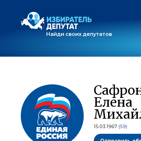
Найди своих депутатов
Сафро
Елена
Михай
15.03.1967
(59)
Отправить об