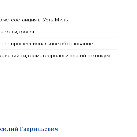
ометеостанция с. Усть-Миль
нер-гидролог
нее профессиональное образование
ковский гидрометеорологический техникум -
асилий
Гаврильевич