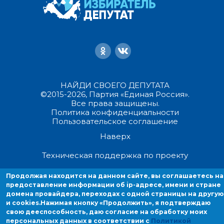
НАЙДИ СВОЕГО ДЕПУТАТА
©2015-2026, Партия «Единая Россия».
Все права защищены.
Политика конфиденциальности
Пользовательское соглашение
Наверх
Техническая поддержка по проекту
Продолжая находится на данном сайте, вы соглашаетесь на
Продолжая находиться на данном сайте, вы соглашаетесь на
предоставление информации об ip-адресе, имени и стране
предоставление информации об ip-адресе, имени и стране домен
домена провайдера, переходах с одной страницы на другую
провайдера, переходах с одной страницы на другую и cookies.
и cookies.
Нажимая кнопку «Продолжить», я подтверждаю
свою дееспособность, даю согласие на обработку моих
персональных данных в соответствии с
Политикой