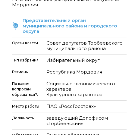
Мордовия
Представительный орган
муниципального района и городского
округа
Совет депутатов Торбеевского
Орган власти
муниципального района
Избирательный округ
Тип избрания
Республика Мордовия
Регионы
Социально-экономического
По каким
характера
вопросам
Культурного характера
обращаться?:
ПАО «РоссГосстрах»
Место работы
заведующий Допофисом
Должность
«Торбеевский»