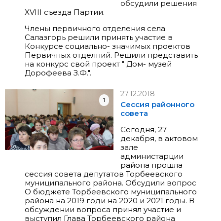
обсудили решения
XVIII съезда Партии.
Члены первичного отделения села
Салазгорь решили принять участие в
Конкурсе социально- значимых проектов
Первичных отделний. Решили представить
на конкурс свой проект " Дом- музей
Дорофеева З.Ф.".
27.12.2018
1
Сессия районного
совета
Сегодня, 27
декабря, в актовом
зале
администарции
района прошла
сессия совета депутатов Торбеевского
муниципального района. Обсудили вопрос
О бюджете Торбеевского муниципального
района на 2019 годи на 2020 и 2021 годы. В
обсуждении вопроса принял участие и
выступил Глава Торбеевского района