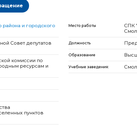
ращение
 района и городского
СПК 
Место работы
Смол
ой Совет депутатов
Пред
Должность
Высш
Образование
ской комиссии по
родным ресурсам и
Смол
Учебные заведения:
ства
селенных пунктов