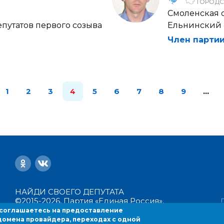
ГОРОДС
Смоленская 
путатов первого созыва
Ельнинский 
Член партии
1
2
3
4
5
6
7
8
9
…
НАЙДИ СВОЕГО ДЕПУТАТА
©2015-2026, Партия «Единая Россия».
Все права защищены.
 соглашаетесь на предоставление
Политика конфиденциальности
домена провайдера, переходах с одной