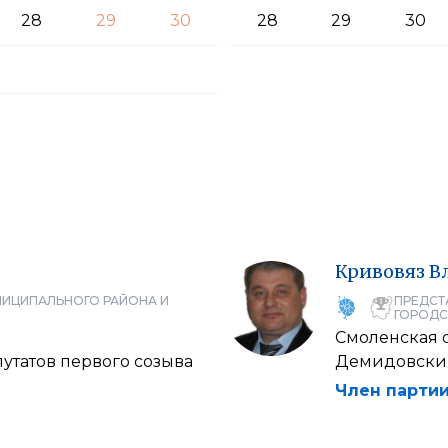
28
29
30
28
29
30
Кривовяз
В
НИЦИПАЛЬНОГО РАЙОНА И
ПРЕДСТ
ГОРОДС
Смоленская 
утатов первого созыва
Демидовский
Член партии