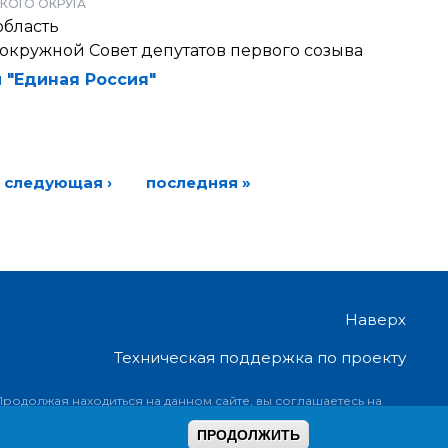
КОГО ОКРУГА
область
окружной Совет депутатов первого созыва
 "Единая Россия"
следующая ›
последняя »
Наверх
Техническая поддержка по проекту
Продолжая находиться на данном сайте, вы соглашаетесь на
предоставление информации об ip-адресе, имени и стране
ПРОДОЛЖИТЬ
домена провайдера, переходах с одной страницы на другую и