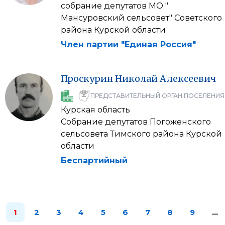
собрание депутатов МО "
Мансуровский сельсовет" Советского
района Курской области
Член партии "Единая Россия"
Проскурин
Николай
Алексеевич
ПРЕДСТАВИТЕЛЬНЫЙ ОРГАН ПОСЕЛЕНИЯ
Курская область
Собрание депутатов Погоженского
сельсовета Тимского района Курской
области
Беспартийный
1
2
3
4
5
6
7
8
9
…