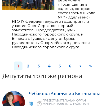
церемонии
«Посвящение в
кадеты», которая
состоялась в школе
№ 7 «Эдельвейс»
НГО 17 февраля текущего года, приняли
участие Олег Серганов, первый
заместитель Председателя Думы
Находкинского городского округа, и
Вячеслав Тушков - депутат Думы,
руководитель Юнармейского движения
Находкинского городского округа.
›
»
1
2
3
4
5
6
Депутаты того же региона
Чебакова
Анастасия
Евгеньевна
ПРЕДСТАВИТЕЛЬНЫЙ ОРГАН
МУНИЦИПАЛЬНОГО РАЙОНА И