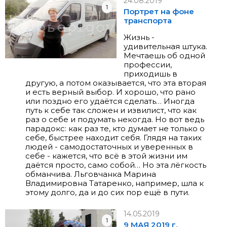
24.08.2019
1
Портрет на фоне
транспорта
Жизнь -
удивительная штука.
Мечтаешь об одной
профессии,
приходишь в
другую, а потом оказывается, что эта вторая
и есть верный выбор. И хорошо, что рано
или поздно его удаётся сделать… Иногда
путь к себе так сложен и извилист, что как
раз о себе и подумать некогда. Но вот ведь
парадокс: как раз те, кто думает не только о
себе, быстрее находит себя. Глядя на таких
людей - самодостаточных и уверенных в
себе - кажется, что всё в этой жизни им
даётся просто, само собой… Но эта лёгкость
обманчива. Льговчанка Марина
Владимировна Татаренко, например, шла к
этому долго, да и до сих пор ещё в пути.
14.05.2019
1
9 МАЯ 2019 г.