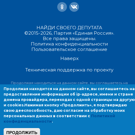
НАЙДИ СВОЕГО ДЕПУТАТА
©2015-2026, Партия «Единая Россия».
Все права защищены.
Политика конфиденциальности
Пользовательское соглашение
Наверх
Техническая поддержка по проекту
Продолжая находиться на данном сайте, вы соглашаетесь на
предоставление информации об ip-адресе, имени и стране домен
Продолжая находится на данном сайте, вы соглашаетесь на
провайдера, переходах с одной страницы на другую и cookies.
предоставление информации об ip-адресе, имени и стране
домена провайдера, переходах с одной страницы на другую
и cookies.
Нажимая кнопку «Продолжить», я подтверждаю
свою дееспособность, даю согласие на обработку моих
персональных данных в соответствии с
Политикой
конфиденциальности
.
ПРОДОЛЖИТЬ