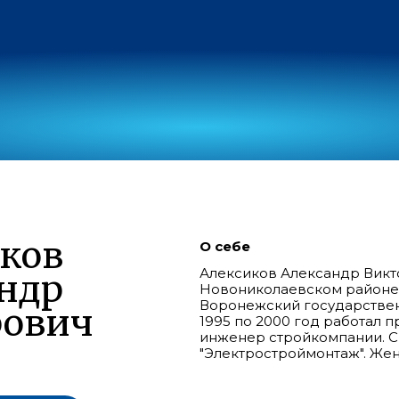
ков
О себе
Алексиков Александр Викто
ндр
Новониколаевском районе В
Воронежский государствен
рович
1995 по 2000 год работал п
инженер стройкомпании. С
"Электростроймонтаж". Жен