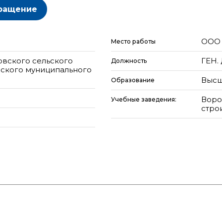
ращение
ООО 
Место работы
овского сельского
ГЕН.
Должность
ского муниципального
Высш
Образование
Воро
Учебные заведения:
стро