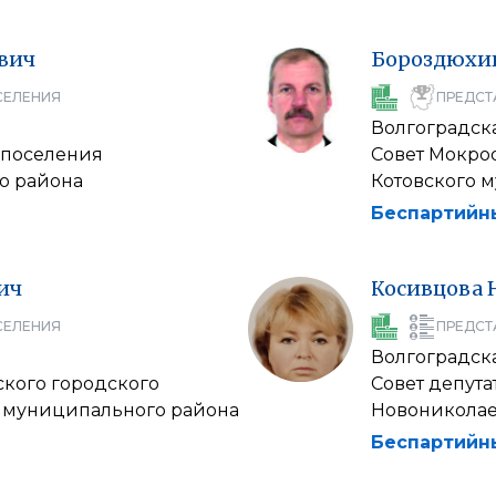
вич
Бороздюхи
СЕЛЕНИЯ
ПРЕДСТ
Волгоградска
 поселения
Совет Мокро
о района
Котовского 
Беспартийн
ич
Косивцова
СЕЛЕНИЯ
ПРЕДСТ
Волгоградска
ского городского
Совет депута
 муниципального района
Новониколае
Беспартийн