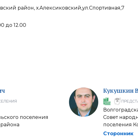
евский район, х.Алексиковский,ул.Спортивная,7
0 до 12.00
ич
Кукушкин
СЕЛЕНИЯ
ПРЕДСТ
Волгоградска
льского поселения
Совет народн
 района
поселения К
Сторонник