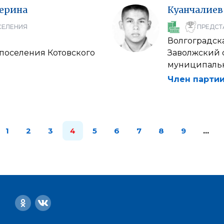
ерина
Куанчалиев
СЕЛЕНИЯ
ПРЕДСТ
Волгоградска
 поселения Котовского
Заволжский 
муниципальн
Член партии
1
2
3
4
5
6
7
8
9
…