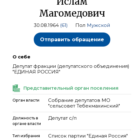
Ислам
Магомедович
30.08.1964
(61)
Пол
Мужской
Отправить обращение
О себе
Депутат фракции (депутатского объединения)
"ЕДИНАЯ РОССИЯ"
Представительный орган поселения
Собрание депутатов МО
Орган власти
"сельсовет Тебекмахинский"
Депутат с/п
Должность в
органе власти
Список партии "Единая Россия"
Тип избрания