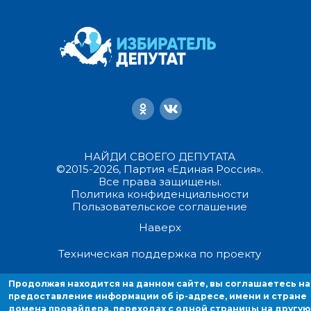
НАЙДИ СВОЕГО ДЕПУТАТА
©2015-2026, Партия «Единая Россия».
Все права защищены.
Политика конфиденциальности
Пользовательское соглашение
Наверх
Техническая поддержка по проекту
Продолжая находится на данном сайте, вы соглашаетесь на
Продолжая находиться на данном сайте, вы соглашаетесь на
предоставление информации об ip-адресе, имени и стране домен
предоставление информации об ip-адресе, имени и стране
домена провайдера, переходах с одной страницы на другую
провайдера, переходах с одной страницы на другую и cookies.