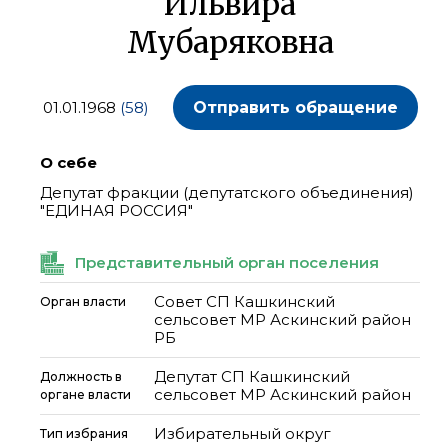
Ильвира
Мубаряковна
01.01.1968
(58)
Отправить обращение
О себе
Депутат фракции (депутатского объединения)
"ЕДИНАЯ РОССИЯ"
Представительный орган поселения
Совет СП Кашкинский
Орган власти
сельсовет МР Аскинский район
РБ
Депутат СП Кашкинский
Должность в
сельсовет МР Аскинский район
органе власти
Избирательный округ
Тип избрания