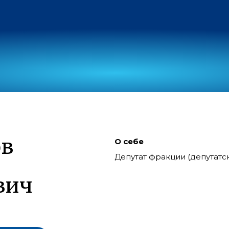
ов
О себе
Депутат фракции (депутат
вич