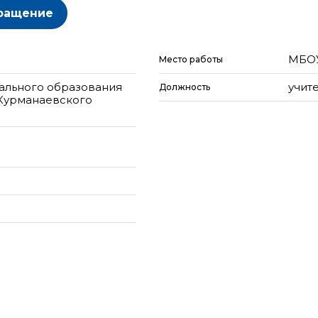
ращение
МБОУ
Место работы
ального образования
учит
Должность
 Курманаевского