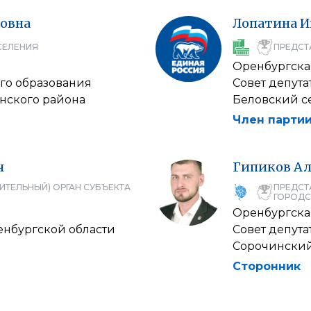
овна
Лопатина
И
СЕЛЕНИЯ
ПРЕДСТ
Оренбургска
го образования
Совет депут
нского района
Беловский с
Член партии
ч
Гипиков
Ал
ИТЕЛЬНЫЙ) ОРГАН СУБЪЕКТА
ПРЕДСТ
ГОРОДС
Оренбургска
енбургской области
Совет депут
Сорочинский
Сторонник