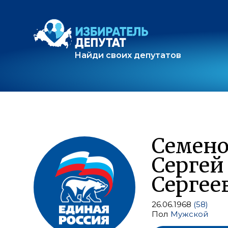
Найди своих депутатов
Семен
Сергей
Сергее
26.06.1968
(58)
Пол
Мужской