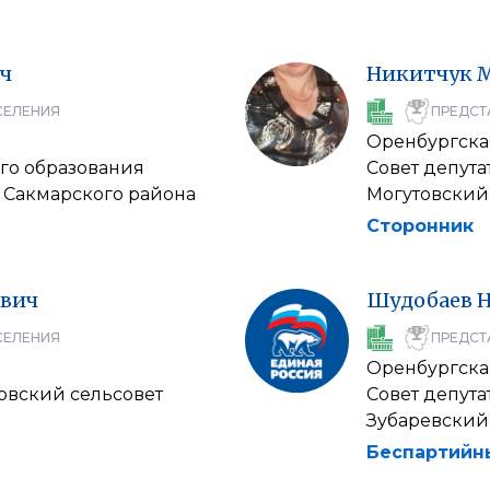
ч
Никитчук
СЕЛЕНИЯ
ПРЕДСТ
Оренбургска
го образования
Совет депут
 Сакмарского района
Могутовский 
Сторонник
ович
Шудобаев
Н
СЕЛЕНИЯ
ПРЕДСТ
Оренбургска
овский сельсовет
Совет депут
Зубаревский
Беспартийн