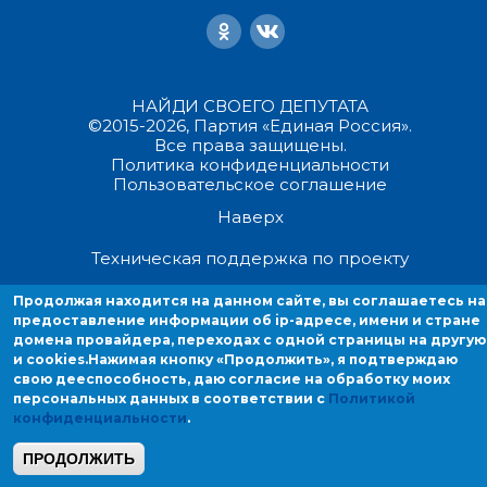
НАЙДИ СВОЕГО ДЕПУТАТА
©2015-2026, Партия «Единая Россия».
Все права защищены.
Политика конфиденциальности
Пользовательское соглашение
Наверх
Техническая поддержка по проекту
Продолжая находится на данном сайте, вы соглашаетесь на
Продолжая находиться на данном сайте, вы соглашаетесь на
предоставление информации об ip-адресе, имени и стране
предоставление информации об ip-адресе, имени и стране домен
домена провайдера, переходах с одной страницы на другую
провайдера, переходах с одной страницы на другую и cookies.
и cookies.
Нажимая кнопку «Продолжить», я подтверждаю
свою дееспособность, даю согласие на обработку моих
персональных данных в соответствии с
Политикой
конфиденциальности
.
ПРОДОЛЖИТЬ